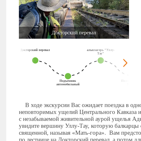
Подъемник автомобильный
Поляна желаний Уллу-Тау
альплагерь "Уллу-Тау"
Докторский перевал
Парк Цветник
Докторский перевал
альплагерь "Уллу-
Тау"
Подъемник
Поляна жела
автомобильный
Уллу-Тау
В ходе экскурсии Вас ожидает поездка в одн
где Вас поразят скалы и груды камней причудливых ф
неповторимых ущелий Центрального Кавказа и
с незабываемой живительной аурой ущелья Ад
увидите вершину Уллу-Тау, которую балкарцы
священной, называя «Мать-гора». Вам предст
по лестнице на Докторский перевал, а потом дл