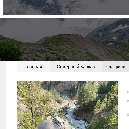
Главная
Северный Кавказ
Ставрополь
C
П
В
Т
Д