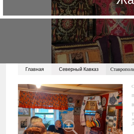
Главная
Северный Кавказ
Ставрополь
C
П
В
Т
э
Д