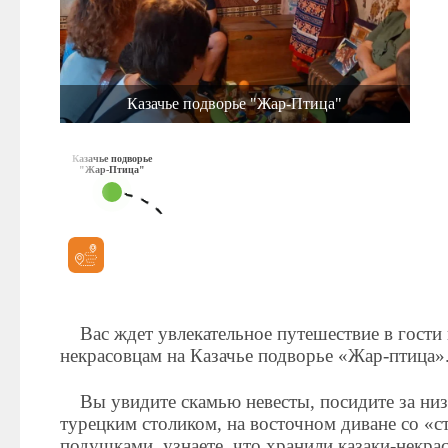
Казачье подворье "Жар-Птица"
Казачье подворье
"Жар-Птица"
Вас ждет увлекательное путешествие в гости 
некрасовцам на Казачье подворье «Жар-птица»
Вы увидите скамью невесты, посидите за ни
турецким столиком, на восточном диване со «
подушками, узнаете, что хранили казаки-некра