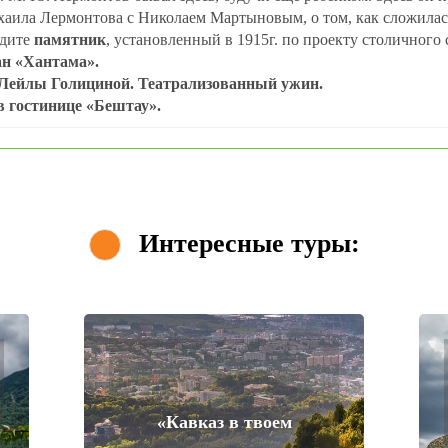
аила Лермонтова с Николаем Мартыновым, о том, как сложилась
дите
памятник
, установленный в 1915г. по проекту столичного
ран «Хантама».
Лейлы Голициной. Театрализованный ужин.
в гостинице «Бештау».
Интересные туры:
«Кавказ в твоем