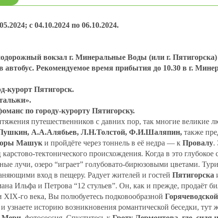
05.2024; с 04.10.2024 по 06.10.2024.
одорожный вокзал г. Минеральные Воды (или г. Пятигорска
 автобус. Рекомендуемое время прибытия до 10.30 в г. Минера
род-курорт Пятигорск.
стальжи».
оманс по городу-курорту Пятигорску.
тяжения путешественников с давних пор, так многие великие лю
ушкин, А.А.Алябьев, Л.Н.Толстой, Ф.И.Шаляпин,
также пре
горы Машук
и пройдёте через тоннель в её недра — к
Провалу
.
 карстово-тектонического происхождения. Когда в это глубокое 
ные лучи, озеро “играет” голубовато-бирюзовыми цветами. Тур
раняющими вход в пещеру. Радует жителей и гостей
Пятигорска
мана Ильфа и Петрова “12 стульев”. Он, как и прежде, продаёт б
ти XIX-го века, Вы полюбуетесь подковообразной
Горячеводской
 и узнаете историю возникновения романтической беседки, тут ж
 Мери,
фотосессия. Спуститесь к
Гроту Лермонтова, где, сидя н