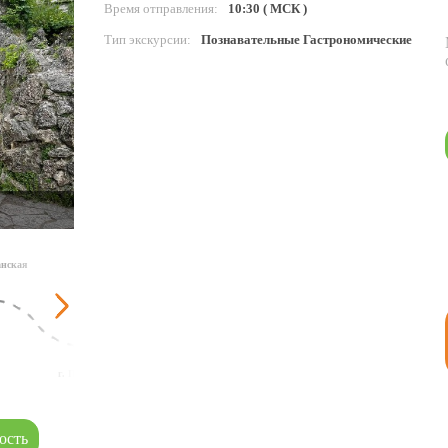
Время отправления:
10:30 ( МСК )
Тип экскурсии:
Познавательные Гастрономические
анская
г. Железноводск
г. Пятигорск
пос.Иноземцево
ость