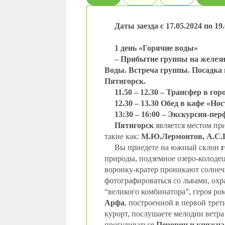
Даты заезда с 17.05.2024 по 19.
1 день «Горячие воды»
– Прибытие группы на железн
Воды. Встреча группы. Посадка в
Пятигорск.
11.50 – 12.30 – Трансфер в го
12.30 – 13.30 Обед в кафе «Но
13:30 – 16:00 –
Экскурсия-перф
Пятигорск
является местом при
такие как:
М.Ю.Лермонтов, А.С.П
Вы приедете на южный склон
природы, подземное озеро-колодец
воронку-кратер проникают солнеч
фотографироваться со львами, ох
“великого комбинатора”, героя ро
Арфа
, построенной в первой тре
курорт, послушаете мелодии ветра
прогуливаться
Печорин и княжна