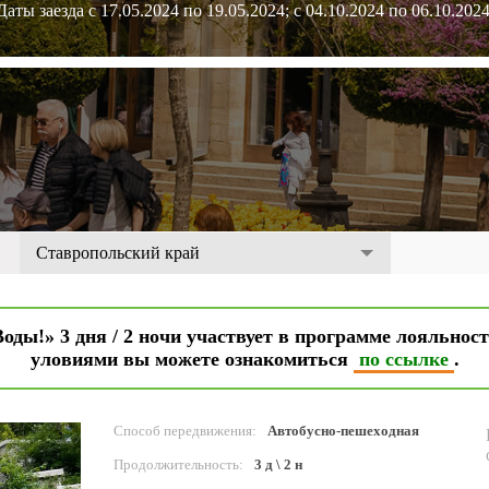
Даты заезда с 17.05.2024 по 19.05.2024; с 04.10.2024 по 06.10.2024
Ставропольский край
ды!» 3 дня / 2 ночи участвует в программе лояльнос
уловиями вы можете ознакомиться
по ссылке
.
Cпособ передвижения:
Автобусно-пешеходная
Продолжительность:
3 д \ 2 н