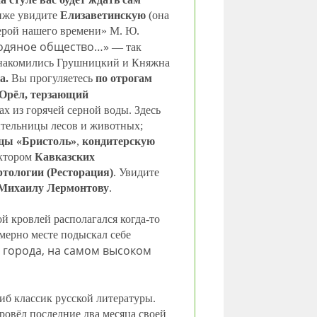
ниже увидите
Елизаветинскую
(она
Герой нашего времени» М. Ю.
 водяное общество…»
— так
знакомились Грушницкий и Княжна
а.
Вы прогуляетесь
по отрогам
“Орёл, терзающий
ах из горячей серной воды. Здесь
тельницы лесов и животных;
цы «Бристоль»
,
кондитерскую
ектором
Кавказских
тологии (Ресторация)
. Увидите
Михаилу Лермонтову
.
 кровлей располагался когда-то
мерно месте подыскал себе
ю города, на самом высоком
гиб классик русской литературы.
провёл последние два месяца своей