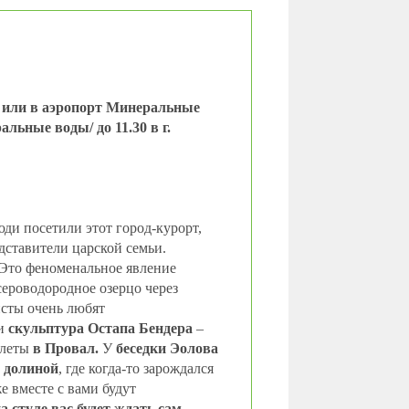
) или в аэропорт Минеральные
льные воды/ до 11.30 в г.
ди посетили этот город-курорт,
дставители царской семьи.
 Это феноменальное явление
сероводородное озерцо через
исты очень любят
и
скульптура Остапа Бендера
–
илеты
в Провал.
У
беседки Эолова
 долиной
, где когда-то зарождался
е вместе с вами будут
а стуле вас будет ждать сам