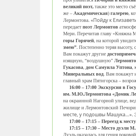
великий поэт,
также это место съ
же –
Академическая
)
галерею
, к
«Пойду к Елизавет
Лермонтова.
передает
поэт Лермонтов
атмосфе
Мери. Перечитав главу «Княжна М
горы Горячей
, на которой увиди
змею”
. Постепенно теряя высоту, 
Вам покажут другие
достопримеч
изящную, “воздушную”
Лермонто
Гукасова
,
дом Самуила Уптона
,
Минеральных вод
. Вам покажут 
главный храм Пятигорска – возр
16:00 – 17:00 Экскурсия в Го
им. М.Ю.Лермонтова «Домик Ле
на окраинной Нагорной улице, ве
жилище и Лермонтовский Печори
месте, у подошвы Машука…».
17:00 – 17:15 – Переезд к мес
17:15 – 17:30 – Место дуэли 
Дуэль оказалась для гения роковой