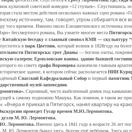
ёмок культовой советской комедии «12 стульев». Спустившись, 
оторая стала местом действия нескольких важных сцен романа «
инскому источнику, там, говорят, утром собирается все
ру того времени. Именно около Елизаветинского источника по
эри» бессмертного романа, Вы узнаете многие места
Пятигорск
—
те
Китайскую беседку
и
главный символ КМВ
скульптуру 
спуститесь в
парк Цветник
, который возник в 1828году на болот
ательности Пятигорска: грот Дианы
— богини охоты, покрови
вскую галерею
;
Ермоловские ванны
,
здание бывшей гостини
 которого по совету
графа Воронцова
назначили главным архит
историческое здание, в котором сейчас располагается
НИИ Курор
ождённый
Спасский Кафедральный Собор
и первый
памятник 
сударственный музей-заповедник
рмонтова».
Скромный, чисто выбеленный домик под камышовой
дущей к самому подножию Машука. Как помним, в таком же при
«Вчера я приехал в Пятигорск, нанял квартиру на кра
н:
Экскурсию проведет Гусар времен М.Ю.Лермонтова.
ту дуэли М. Ю. Лермонтова.
М.Ю. Лермонтова.
Именно здесь в 1841 году в возрасте 26 лет по
. М. Ю. Лермонтов бывал здесь, будучи ещё ребёнком. Здесь он 